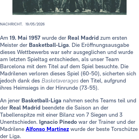
NACHRICHT.
19/05/2026
Am
19. Mai 1957
wurde der
Real Madrid
zum ersten
Meister der
Basketball-Liga
. Die Eröffnungsausgabe
dieses Wettbewerbs war sehr ausgeglichen und wurde
am letzten Spieltag entschieden, als unser Team
Barcelona mit dem Titel auf dem Spiel besuchte. Die
Madrilenen verloren dieses Spiel (60-50), sicherten sich
jedoch dank des
Basketaverages
den Titel, aufgrund
ihres Heimsiegs in der Hinrunde (73-55).
An jener
Basketball-Liga
nahmen sechs Teams teil und
der
Real Madrid
beendete die Saison an der
Tabellenspitze mit einer Bilanz von 7 Siegen und 3
Unentschieden.
Ignacio Pinedo
war der Trainer und der
Madrilene
Alfonso Martínez
wurde der beste Torschütze
der Liga.