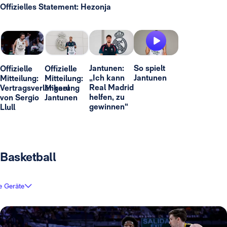
Offizielles Statement: Hezonja
Jantunen:
So spielt
Offizielle
Offizielle
„Ich kann
Jantunen
Mitteilung:
Mitteilung:
Real Madrid
Vertragsverlängerung
Mikael
helfen, zu
von Sergio
Jantunen
gewinnen“
Llull
Basketball
e Geräte