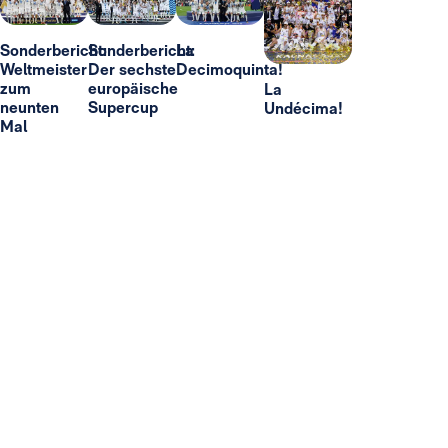
Sonderbericht:
Sonderbericht:
La
Weltmeister
Der sechste
Decimoquinta!
zum
europäische
La
neunten
Supercup
Undécima!
Mal