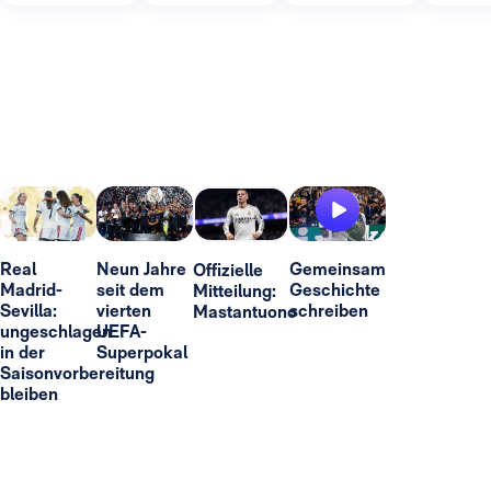
Real
Neun Jahre
Gemeinsam
Offizielle
Madrid-
seit dem
Geschichte
Mitteilung:
Sevilla:
vierten
schreiben
Mastantuono
ungeschlagen
UEFA-
in der
Superpokal
Saisonvorbereitung
bleiben