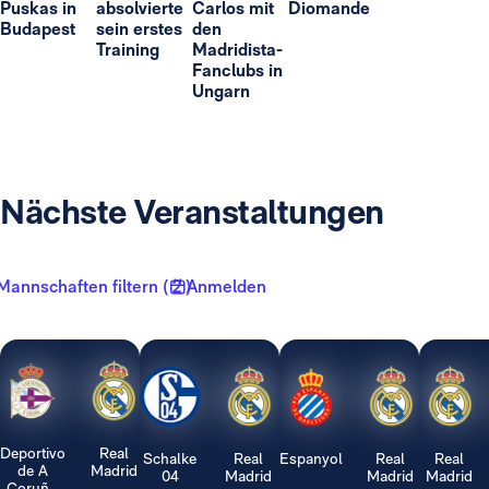
Puskas in
absolvierte
Carlos mit
Diomande
Budapest
sein erstes
den
Training
Madridista-
Fanclubs in
Ungarn
Nächste Veranstaltungen
Mannschaften filtern ( 2 )
Anmelden
Deportivo
Real
Schalke
Real
Espanyol
Real
Real
de A
Madrid
04
Madrid
Madrid
Madrid
Coruñ...