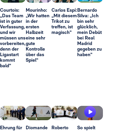
Courtois:
Mourinho:
Carlos Espí:
Bernardo
„Das Team
„Wir hatten
„Mit diesem
Silva: „Ich
ist in guter
in der
Trikot zu
bin sehr
Verfassung,
ersten
treffen, ist
glücklich,
und wir
Halbzeit
magisch“
mein Debüt
müssen uns
eine sehr
bei Real
vorbereiten,
gute
Madrid
denn der
Kontrolle
gegeben zu
Ligastart
über das
haben“
kommt
Spiel“
bald“
Ehrung für
Diomande
Roberto
So spielt