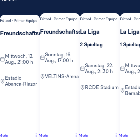
Fútbol · Primer Equipo
Fútbol · Primer Equipo
Fútbol · Pr
Fútbol · Primer Equipo
Freundschaftsspiel
La Liga
La Liga
Freundschaftsspiel
2 Spieltag
1 Spielta
Sonntag, 16.
Mittwoch, 12.
Aug., 17:00 h
Aug., 21:00 h
Samstag, 22.
Mittwoch, 26.
Aug., 21:30 h
Aug., 
VELTINS-Arena
Estadio
Abanca-Riazor
RCDE Stadium
Estadio
Berna
Mehr
Mehr
Mehr
Mehr