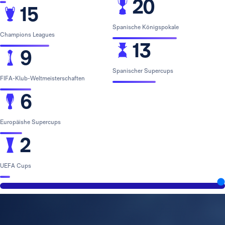
20
15
Spanische Königspokale
Champions Leagues
13
9
Spanischer Supercups
FIFA-Klub-Weltmeisterschaften
6
Europäishe Supercups
2
UEFA Cups