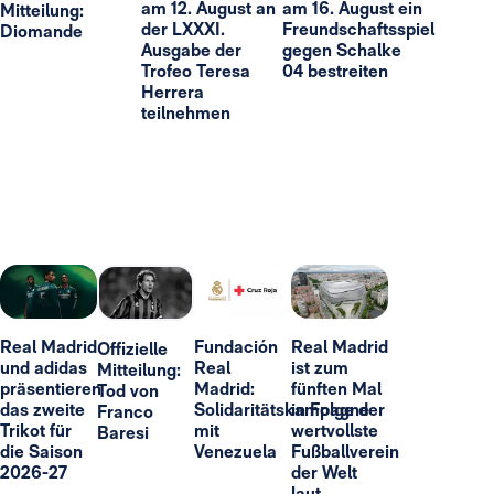
am 12. August an
am 16. August ein
Mitteilung:
der LXXXI.
Freundschaftsspiel
Diomande
Ausgabe der
gegen Schalke
Trofeo Teresa
04 bestreiten
Herrera
teilnehmen
Real Madrid
Fundación
Real Madrid
Offizielle
und adidas
Real
ist zum
Mitteilung:
präsentieren
Madrid:
fünften Mal
Tod von
das zweite
Solidaritätskampagne
in Folge der
Franco
Trikot für
mit
wertvollste
Baresi
die Saison
Venezuela
Fußballverein
2026-27
der Welt
laut