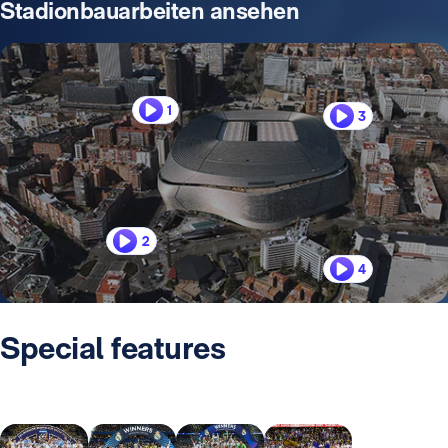
Stadionbauarbeiten ansehen
1
3
2
4
Special features