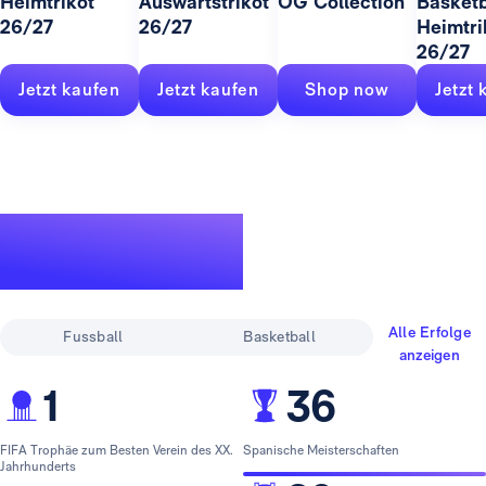
Heimtrikot
Auswärtstrikot
OG Collection
Basketb
26/27
26/27
Heimtri
26/27
Jetzt kaufen
Jetzt kaufen
Shop now
Jetzt 
Eine legendäre
Erfolgsgeschichte
Alle Erfolge
Fussball
Basketball
anzeigen
1
36
FIFA Trophäe zum Besten Verein des XX.
Spanische Meisterschaften
Jahrhunderts