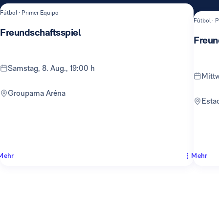
Fútbol · Primer Equipo
Fútbol · 
Freundschaftsspiel
Freun
Samstag, 8. Aug., 19:00 h
Mit
Groupama Aréna
Est
Mehr
Mehr