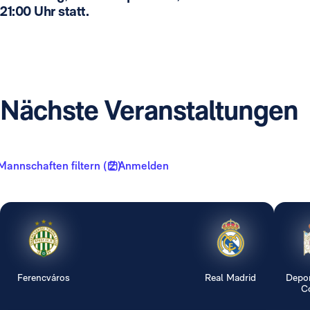
21:00 Uhr statt.
Nächste Veranstaltungen
Mannschaften filtern ( 2 )
Anmelden
Ferencváros
Real Madrid
Depor
Co