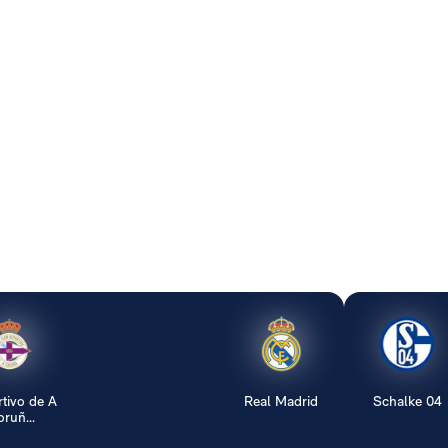
tivo de A
Real Madrid
Schalke 04
ruñ...