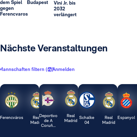
dem Spiel
Budapest
Vini Jr. bis
gegen
2032
Ferencvaros
verlängert
Nächste Veranstaltungen
Mannschaften filtern ( 2 )
Anmelden
Deportivo
Real
Ferencváros
Real
Schalke
Real
Espanyol
de A
Madrid
Madrid
04
Madrid
Coruñ...