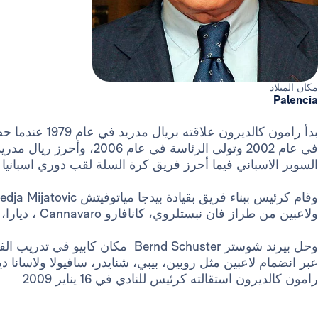
مكان الميلاد
Palencia
بدأ رامون كالدي
في عام 2002 وتولى الرئاسة 
السوبر الاسباني فيما أحرز فريق كرة السلة لقب دوري اسبانيا ل
ولاعبين من طراز فان نبستلروي، كانافارو Cannavaro ، ديارا، هيغواين ومارسيلو.
عبر انضمام لاعبين مثل روبين، بيبي، شنايدر، سافيولا ولاسانا دي
رامون كالديرون استقالته كرئيس للنادي في 16 يناير 2009