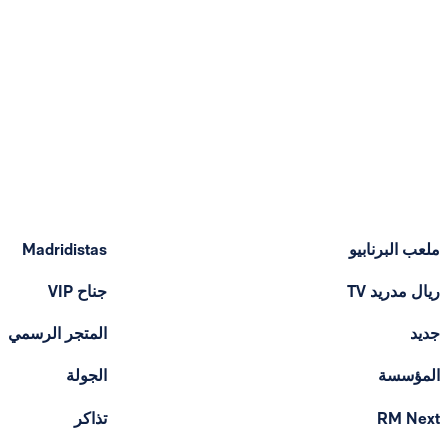
ملعب البرنابيو
Madridistas
ريال مدريد TV
جناح VIP
جديد
المتجر الرسمي
المؤسسة
الجولة
RM Next
تذاكر