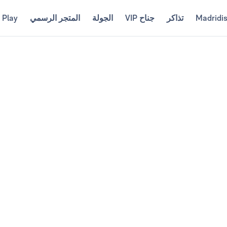
Madridi
تذاكر
جناح VIP
الجولة
المتجر الرسمي
 Play