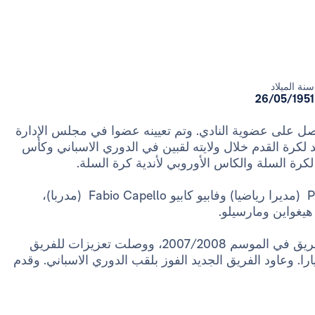
سنة الميلاد
26/05/1951
رون علاقته بريال مدريد في عام 1979 عندما حصل على عضوية النادي. وتم تعيينه عضوا في مجلس الإدارة
في عام 2006، وأحرز ريال مدريد لكرة القدم خلال ولايته لقبين في الدوري الاسباني وكأس
كرة السلة والكاس الأوروبي لأندية كرة السلة.
وقام كرئيس ببناء فريق بقيادة بيدجا مياتوفيتش Pedja Mijatovic (مديرا رياضيا) وفابيو كابيو Fabio Capello (مدربا)،
وحل بيرند شوستر Bernd Schuster مكان كابيو في تدريب الفريق في الموسم 2007/2008، ووصلت تعزيزات للفريق
ارا. وعاود الفريق الجديد الفوز بلقب الدوري الاسباني. وقدم