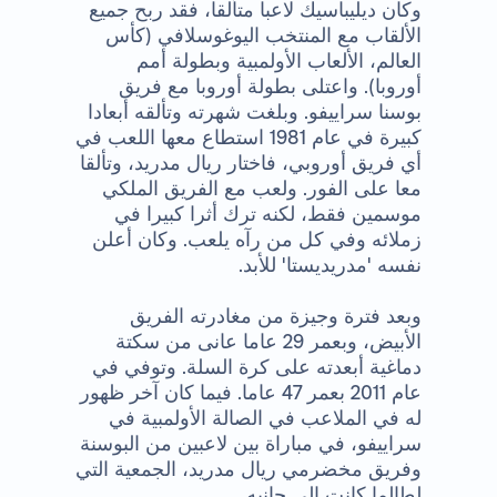
وكان ديليباسيك لاعبا متألقا، فقد ربح جميع
الألقاب مع المنتخب اليوغوسلافي (كأس
العالم، الألعاب الأولمبية وبطولة أمم
أوروبا). واعتلى بطولة أوروبا مع فريق
بوسنا سراييفو. وبلغت شهرته وتألقه أبعادا
كبيرة في عام 1981 استطاع معها اللعب في
أي فريق أوروبي، فاختار ريال مدريد، وتألقا
معا على الفور. ولعب مع الفريق الملكي
موسمين فقط، لكنه ترك أثرا كبيرا في
زملائه وفي كل من رآه يلعب. وكان أعلن
نفسه 'مدريديستا' للأبد.
وبعد فترة وجيزة من مغادرته الفريق
الأبيض، وبعمر 29 عاما عانى من سكتة
دماغية أبعدته على كرة السلة. وتوفي في
عام 2011 بعمر 47 عاما. فيما كان آخر ظهور
له في الملاعب في الصالة الأولمبية في
سراييفو، في مباراة بين لاعبين من البوسنة
وفريق مخضرمي ريال مدريد، الجمعية التي
لطالما كانت الى جانبه.