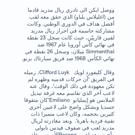
ووصل ايكن الى نادري ريال مدريد قادما
من (اغليلاس بلباو) الذي حقق معه لقب
أفضل هداف في الدوري الوطني. وكانت
مشاركته حاسمة في احراز ريال مدريد
لقبين قارييّن، حيث كانت سجل 23 نقطة
في نهائي كأس أوروبا عام 1967 ضد
Simmenthal
ميلان، وسجل 26 نقطة في
نهائي الكأس 1968 ضد فريق سبارتاك برنو.
وقال كليفورد لويك
Clifford Luyk
، زميله
في الفريق 'أن حركات قدميه وظهره لم
تكن معهودة في ذلك الوقت'، وقال عنه
لاعب آخر الذي تقاسم معه غرفة تبديل
الملابس هو إيمليانو
Emiliano
'كان متفوقا
جسديا وبشكل واضح على لاعبين آخري
كثيرين بحجمه، وكان لاعب متميزا ذات
تقنية فردية باهرة'. وبعد مغادرته لريال
مدريد لعب في صفوف فيدس نابولي
وأحرز معه لقب
Recopa
الأوروبي عام