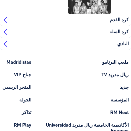
 القدم
 السلة
ادي
ب البرنابيو
Madridistas
ل مدريد TV
جناح VIP
د
المتجر الرسمي
مؤسسة
الجولة
RM Ne
تذاكر
الأكاديمية الجامعية ريال مدريد Universidad
RM Play
Europ