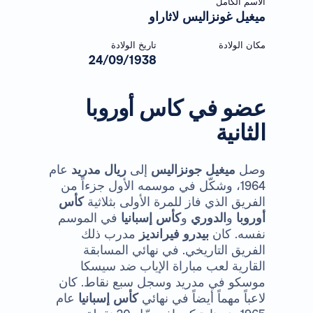
الاسم الكامل
ميغيل غونزاليس لاثاراو
مكان الولادة
تاريخ الولادة
24/09/1938
عضو في كاس أوروبا
الثانية
وصل
ميغيل جونزاليس
إلى
ريال مدريد
عام
1964، وشكّل في موسمه الأول جزءاً من
الفريق الذي فاز للمرة الأولى بثلاثية
كأس
أوروبا
و
الدوري
و
كأس إسبانيا
في الموسم
نفسه. كان
بيدرو فيرانديز
مدرب ذلك
الفريق التاريخي. في نهائي المسابقة
القارية لعب مباراة الإياب ضد سيسكا
موسكو في مدريد وسجل سبع نقاط. كان
لاعباً مهماً أيضاً في نهائي
كأس إسبانيا
عام