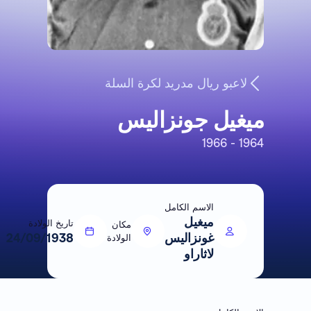
لاعبو ريال مدريد لكرة السلة
ميغيل جونزاليس
1964 - 1966
الاسم الكامل
ميغيل
تاريخ الولادة
مكان
غونزاليس
24/09/1938
الولادة
لاثاراو