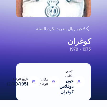
لاعبو ريال مدريد لكرة السلة
كوغران
1975 - 1978
الاسم
الكامل
تاريخ الولادة
مكان
جون
12/09/1951
الولادة
دوغلاس
كوغران