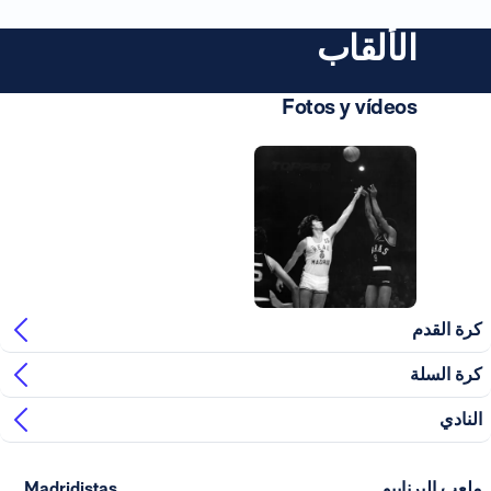
الألقاب
Fotos y vídeos
صورة: Real Madrid
 القدم
 السلة
ادي
ب البرنابيو
Madridistas