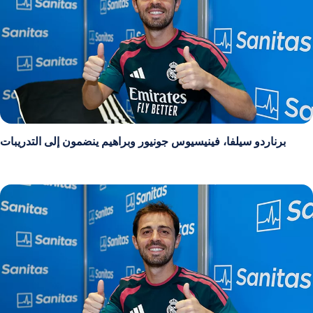
برناردو سيلفا، فينيسيوس جونيور وبراهيم ينضمون إلى التدريبات