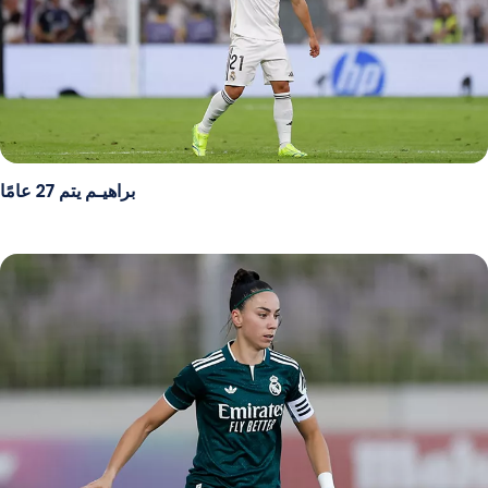
براهيـم يتم 27 عامًا