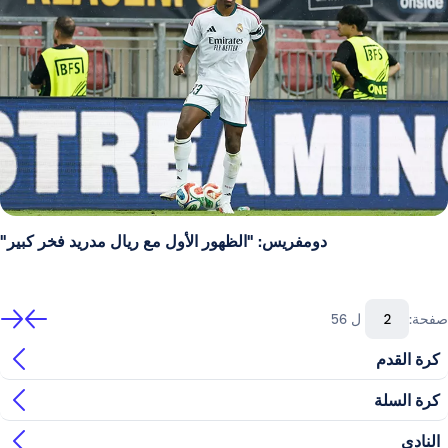
دومفريس: "الظهور الأول مع ريال مدريد فخر كبير"
صفحة:
ل 56
كرة القدم
كرة السلة
النادي