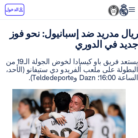
الدخول
دريد ضد إسبانيول: نحو فوز
في الدوري
يستعد فريق باو كيسادا لخوض الجولة الـ19 من
على ملعب ألفريدو دي ستيفانو (الأحد،