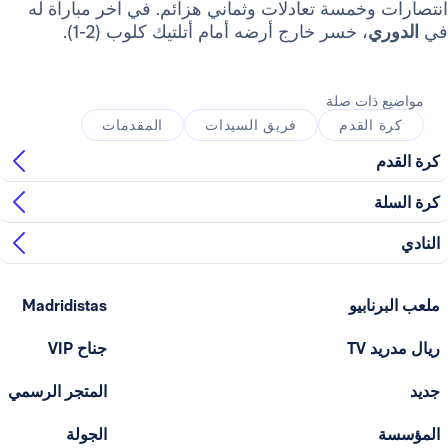
خمسة تعادلات وثماني هزائم. في آخر مباراة له
، خسر خارج أرضه أمام أتلتيك كلوب (2-1).
ذات صلة
القدم
فريق السيدات
المقدمات
ابيو
Madridistas
T
جناح VIP
المتجر الرسمي
الجولة