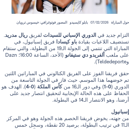
07/02/202
بابلو كايسيدو
المصور فوتوغرافي: خيسوس ترويان
يد في
الدوري الإسباني للسيدات
لفريق
ريال مدريد
.
لاعبات بقيادة
باو كيسادا
فريق إسبانيول، في
المباراة التي تنتمي إلى الجولة الـ19 من البطولة، والتي ستقام
ب
ألفريدو دي ستيفانو
(الأحد، الساعة 16:00؛ Dazn
 الفوز على الفريق الكتالوني في المباراتين اللتين
 هذا الموسم. حيث فاز في الجولة التاسعة من
) وفي دور الـ16 من
كأس الملكة
(
0-4
). الهدف هو
 هذه الحالة الإيجابية لتحقيق انتصار جديد على
ار الـ14 في البطولة.
يخوض فريقنا الخصم هذه الجولة وهو في المركز
الـ11 في ترتيب البطولة، برصيد 20 نقطة، وسجل خمس