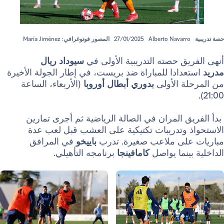
Alberto Navarr
27/01/2025
المصور فوتوغرافي: María Jiménez
ق حصته التدريبية الأولى في
سيوداد ريال
دادا للمباراة ضد بريست، في إطار الجولة الأخيرة
ة الأولى
بدوري أبطال أوروبا
(الأربعاء، الساعة
 المران في الصالة الرياضية ثم أجرى تمارين
 وتدريبات تكتيكية على العشب قبل لعب عدة
لى ملاعب صغيرة. تدرب
باييخو
في المرافق
ينما يواصل
كامافينجا
برنامجه التأهيلي.