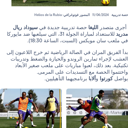
11/04/202
المصور فوتوغرافي: Helios de la Rubia
صدر
الليغا
حصة تدريبية جديدة في
سيوداد ريال
للاستعداد لمباراة الجولة 31، التي سيلعبها ضد مايوركا
ن مويكس (السبت، الساعة 18:30).
 المران في الصالة الرياضية ثم خرج اللاعبون إلى
اء تمارين الروندو والحيازة والضغط وتدريبات
عد ذلك، لعبوا مباريات على ملعب صغير الأبعاد
الحصة مع التسديدات على المرمى.
توا
و
ألابا
برنامجيهما التأهيليين.