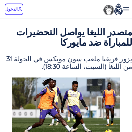
الدخول
الليغا يواصل التحضيرات
اة ضد مايوركا
يزور فريقنا ملعب سون مويكس في الجولة 31
(السبت، الساعة 18:30).