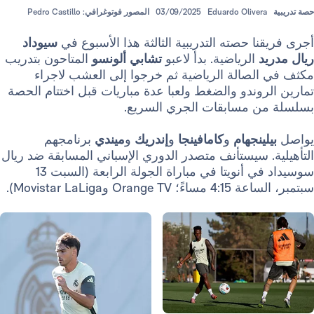
Eduardo Oliver
03/09/2025
المصور فوتوغرافي: Pedro Castillo
ا حصته التدريبية الثالثة هذا الأسبوع في
سيوداد
الرياضية. بدأ لاعبو
تشابي ألونسو
المتاحون بتدريب
لصالة الرياضية ثم خرجوا إلى العشب لاجراء
وندو والضغط ولعبا عدة مباريات قبل اختتام الحصة
 مسابقات الجري السريع.
ينجهام
و
كامافينجا
و
إندريك
و
ميندي
برنامجهم
 سيستأنف متصدر الدوري الإسباني المسابقة ضد ريال
سوسيداد في أنويتا في مباراة الجولة الرابعة (السبت 13
Or وMovistar LaLiga).