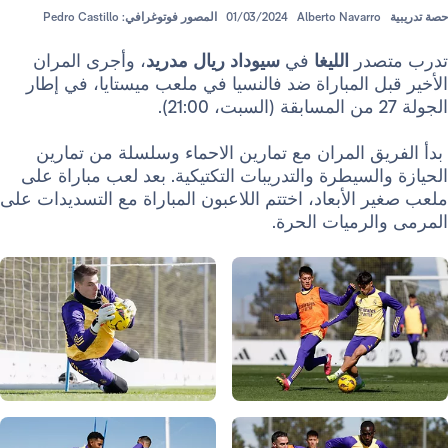
Alberto Navarr
01/03/2024
المصور فوتوغرافي: Pedro Castillo
در
الليغا
في
سيوداد ريال مدريد
، وأجرى المران
 المباراة ضد فالنسيا في ملعب ميستايا، في إطار
 المران مع تمارين الاحماء وسلسلة من تمارين
لسيطرة والتدريبات التكتيكية. بعد لعب مباراة على
الأبعاد، اختتم اللاعبون المباراة مع التسديدات على
لرميات الحرة.
صورة: Real Madrid