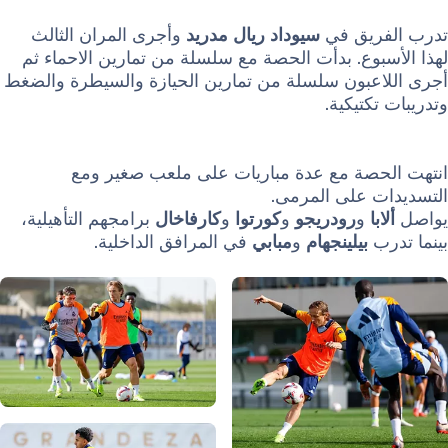
ريق في
سيوداد ريال مدريد
وأجرى المران الثالث
وع. بدأت الحصة مع سلسلة من تمارين الاحماء ثم
عبون سلسلة من تمارين الحيازة والسيطرة والضغط
كتيكية.
صة مع عدة مباريات على ملعب صغير ومع
 على المرمى.
ا
و
رودريجو
و
كورتوا
و
كارفاخال
برامجهم التأهيلية،
ب
بيلينجهام
و
مبابي
في المرافق الداخلية.
صورة: Real Madrid