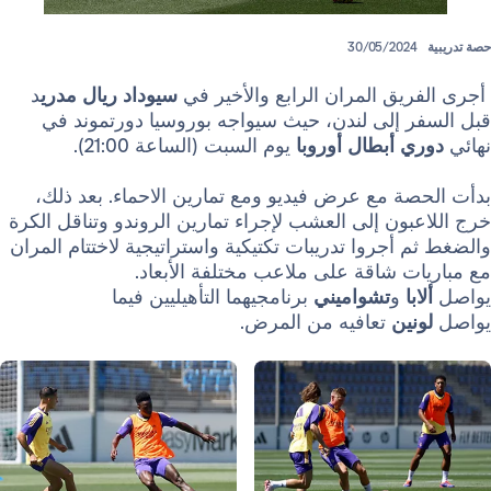
30/05/202
ق المران الرابع والأخير في
سيوداد ريال مدري
د
 إلى لندن، حيث سيواجه بوروسيا دورتموند في
ي
أبطال أوروبا
يوم السبت (الساعة 21:00).
ة مع عرض فيديو ومع تمارين الاحماء. بعد ذلك،
ون إلى العشب لإجراء تمارين الروندو وتناقل الكرة
أجروا تدريبات تكتيكية واستراتيجية لاختتام المران
 شاقة على ملاعب مختلفة الأبعاد.
ا
و
تشواميني
برنامجيهما التأهيليين فيما
ين
تعافيه من المرض.