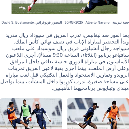
Alberto Navarr
30/03/2025
المصور فوتوغرافي: David S. Bustamante
ضد ليغانيس، تدرب الفريق في سيوداد ريال مدريد
ير لمباراة الإياب في نصف نهائي كأس الملك.
ال أنشيلوتي فريق ريال سوسيداد على ملعب
سانتياغو برنابيو (الثلاثاء، الساعة 9:30 مساءً). أجرى اللاعبون
 في مباراة الدوري جلسة تعافي داخل المرافق
لملعب. بينما أجرى بقية لاعبي الفريق تمرينات
مارين الاستحواذ والعمل التكتيكي قبل لعب مباراة
 صغيرة. تدرب كورتوا داخل المنشآت، بينما يواصل
ايوس برنامجيهما التأهيليين.