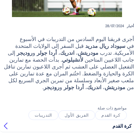
28/
ا اليوم السادس من التدريبات في الأسبوع
 ريال مدريد
قبل السفر إلى الولايات المتحدة
 تدرب
مودريتش
،
اندريك
،
أردا جولر
و
روديجر
إلى
بين المتاحين
لأنشيلوتي
. بدأت الحصة مع تمارين
لعضلي على العشب ثم أجرى اللاعبون تمارين تناقل
يازة والضغط. اختُتم المران مع عدة تمارين على
 الأبعاد وسلسلة من تمرين الجري السريع لكل
تش
،
اندريك
،
أردا جولر
و
روديجر
.
ذات صلة
القدم
الفريق الأول
التدريبات