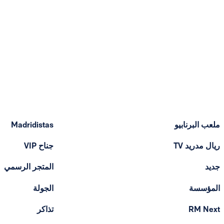
ملعب البرنابيو
Madridistas
ريال مدريد TV
جناح VIP
جديد
المتجر الرسمي
المؤسسة
الجولة
RM Next
تذاكر