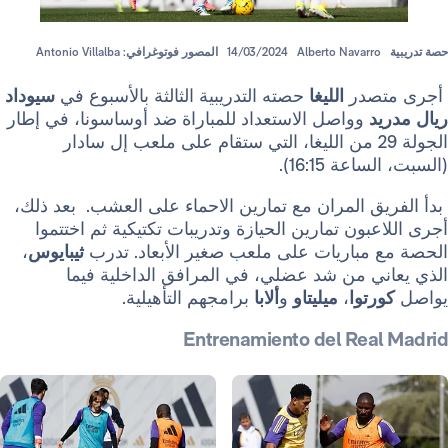
Alberto Navarr
14/03/2024
المصور فوتوغرافي: Antonio Villalba
صدر
الليغا
حصته التدريبية الثالثة بالأسبوع في
سيوداد
د
وواصل الاستعداد للمباراة ضد أوساسونا، في إطار
لجولة 29 من الليغا، التي ستقام على ملعب إل سادار
ة 16:15).
 المران مع تمارين الاحماء على العشب. بعد ذلك،
بون تمارين الحيازة وتدريبات تكتيكية ثم اختتموا
مباريات على ملعب صغير الأبعاد. تدرب
ثيبايوس
،
ي من شد عضلي، في المرافق الداخلية فيما
توا
،
ميليتاو
و
ألابا
برامجهم التأهيلية.
Entrenamiento del Rea