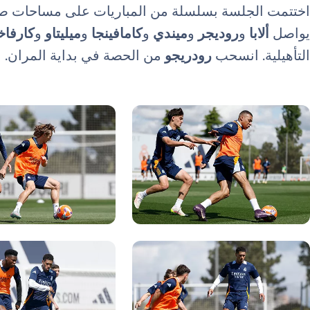
اختتمت الجلسة بسلسلة من المباريات على مساحات صغ
يواصل
ألابا
و
روديجر
و
ميندي
و
كامافينجا
و
ميليتاو
و
كارفا
التأهيلية. انسحب
رودريجو
من الحصة في بداية المران.
ورة: Real Madrid
صورة: Real Madrid