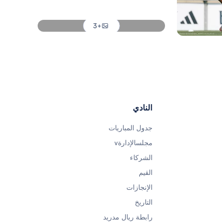
صورة: Real Madrid
+3
صورة: Real Madrid
النادي
جدول المباريات
مجلسالإدارةv
الشركاء
القيم
الإنجازات
التاريخ
رابطة ريال مدريد