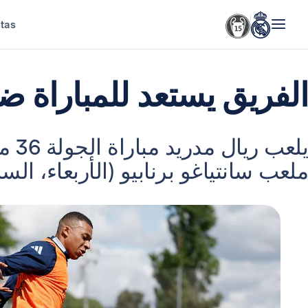
stas
الفريق يستعد للمباراة ضد
يلعب
ملعب سانتياغو برنابيو (الأربعاء، الساعة 9:30 مس