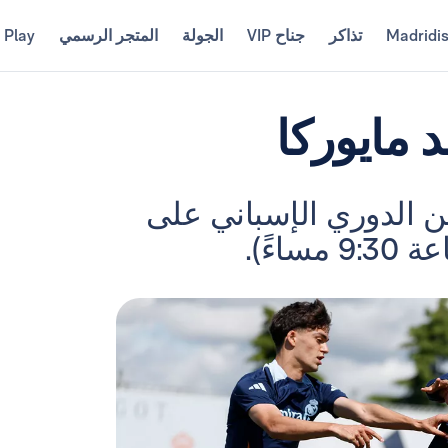
Madridi
تذاكر
جناح VIP
الجولة
المتجر الرسمي
 Play
 مايوركا
 ريال مدريد مباراة الجولة 36 من الدوري الإسباني على
اءً).