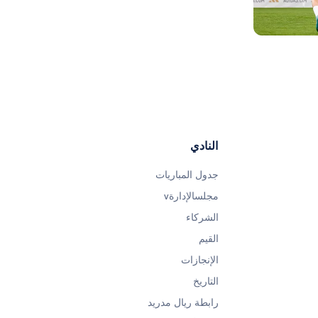
صورة: Real Madrid
النادي
جدول المباريات
مجلسالإدارةv
الشركاء
القيم
الإنجازات
التاريخ
رابطة ريال مدريد