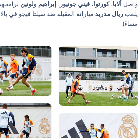
واصل
ألابا
،
كورتوا
،
فيني جونيور
،
إبراهيم
و
لونين
برامجهم 
يلعب
ريال مدريد
مساءً).
صورة: Real Madrid
ورة: Real Madrid