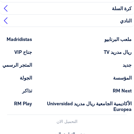
ابيو
Madridistas
T
جناح VIP
المتجر الرسمي
الجولة
تذاكر
الأكاديمية الجامعية ريال مدريد Universidad
RM Play
التحميل الان
معجب التطبيق الرسمي