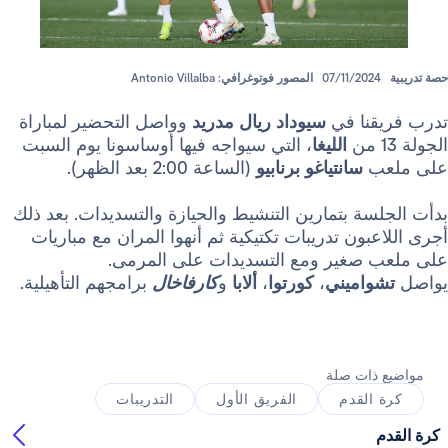
07/11/202
المصور فوتوغرافي: Antonio Villalba
نا في
سيوداد ريال مدريد
وواصل التحضير لمباراة
الليغا
، التي سيواجه فيها أوساسونا يوم السبت
ب
سانتياغو برنابيو
(الساعة 2:00 بعد الظهر).
ة بتمارين التنشيط والحيازة والتسديدات. بعد ذلك
بون تدريبات تكتيكية ثم أنهوا المران مع مباريات
صغير ومع التسديدات على المرمى.
اميني
،
كورتوا
،
ألابا
و
كارفاخال
برامجهم التأهيلية.
ذات صلة
القدم
الفريق الأول
التدريبات