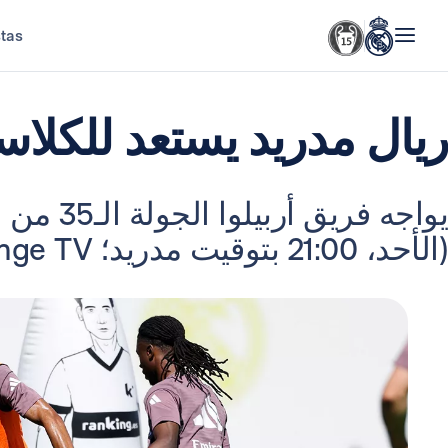
stas
ريال مدريد يستعد للكلاس
يواجه فري
(الأحد، 21:00 بتوقيت مدريد؛ Orange TV وMovistar LaLiga).