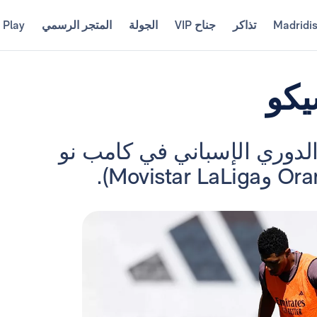
Madridi
تذاكر
جناح VIP
الجولة
المتجر الرسمي
 Play
يكو
ق أربيلوا الجولة الـ35 من الدوري الإسباني في كامب نو