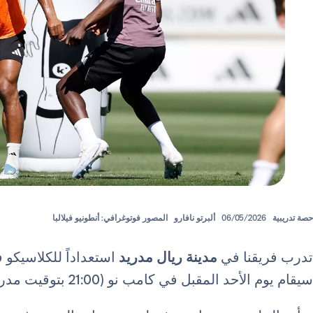
حصة تدريبية
06/05/2026
ألبرتو نافارو
المصور فوتوغرافي: أنطونيو فيلالبا
تدرب فريقنا في
مدينة ريال مدريد
استعداداً للكلاسيكو في ا
سيقام يوم الأحد المقبل في كامب نو (21:00 بتوقيت مدريد؛ Orange TV وMovistar LaLiga).