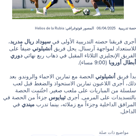
06/04/202
المصور فوتوغرافي: Helios de la Rubia
ا حصته التدريبية الأولى في
سيوداد ريال مدريد
،
 لمواجهة آرسنال. يحل فريق
أنشيلوتي
ضيفاًُ على
نجليزي الثلاثاء المقبل في ذهاب ربع نهائي
دوري
با
(9:00 مساء).
نشيلوتي
الحصة مع تمارين الاحماء والروندو. بعد
 اللاعبون تمارين الاستحواذ والضغط قبل لعب
المباريات على ملعب صغير. اختُتمت الحصة
ت على المرمى. أجرى
ثيبايوس
جزءاً من الحصة في
داخلية وجزءاً مع زملائه، بينما تدرب
ميندي
في
ذات صلة