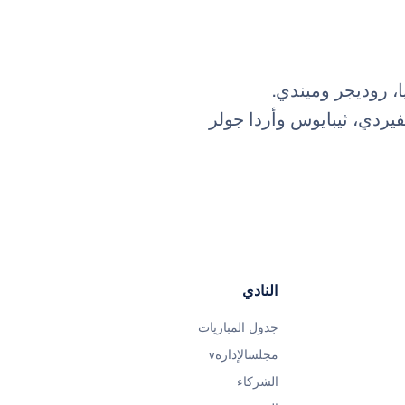
ا، روديجر وميندي.
يردي، ثيبايوس وأردا جولر
النادي
جدول المباريات
مجلسالإدارةv
الشركاء