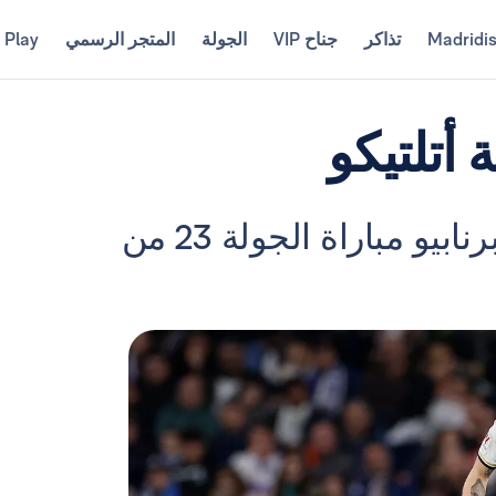
Madridi
تذاكر
جناح VIP
الجولة
المتجر الرسمي
 Play
 أتلتيكو
يلعب رجال أنشيلوتي في سانتياغو برنابيو مباراة الجولة 23 من