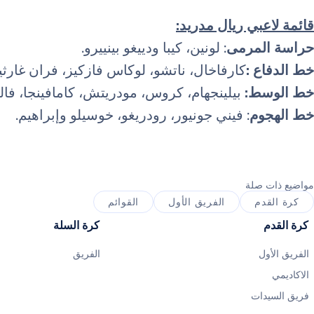
قائمة لاعبي ريال مدريد:
حراسة المرمى
: لونين، كيبا ودييغو بينييرو.
خط الدفاع :
كارفاخال، ناتشو، لوكاس فازكيز، فران غارثي
خط الوسط:
بيلينجهام، كروس، مودريتش، كامافينجا، فالف
خط الهجوم
: فيني جونيور، رودريغو، خوسيلو وإبراهيم.
مواضيع ذات صلة
كرة القدم
الفريق الأول
القوائم
كرة القدم
كرة السلة
الفريق الأول
الفريق
الاكاديمي
فريق السيدات