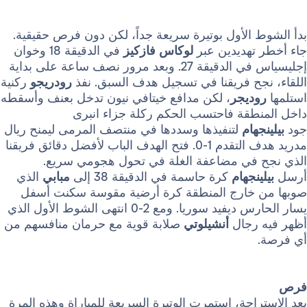
الأول بوتيرة سريعة جداً، لكن دون فرص حقيقية.
تهديدين عبر
لوكاس فازكيز
في الدقيقة 18 وخوان
إجليسياس في الدقيقة 27. وبعد مرور نصف ساعة على بداية
جح فريقنا في تسجيل هدف السبق. نفذ
رودريجو
ركنية
ديجر
، لكن مدافع خيتافي نيون تدخل بعنف وأسقطه
طقة فاحتسب الحكم ركلة جزاء انبرى
هام
لتنفيذها وسددها في منتصف المرمى ليمنح ريال
مدريد هدف التقدم 1-0. فتح الهدف الباب لأفضل دقائق فريقنا
في مضاعفة الغلة في تحول هجومي سريع.
نجهام
كرة حاسمة في الدقيقة 38 إلى
مبابي
الذي
خارج المنطقة كرة أرضية مقوسة سكنت أسفل
يسار الحارس ديفيد سوريا. ومع 2-0 انتهى الشوط الأول الذي
رجال
أنشيلوتي
صلابة قوية مع حرمان منافسهم من
احة، استمرت الوتيرة السريعة للمباراة وهذه المرة