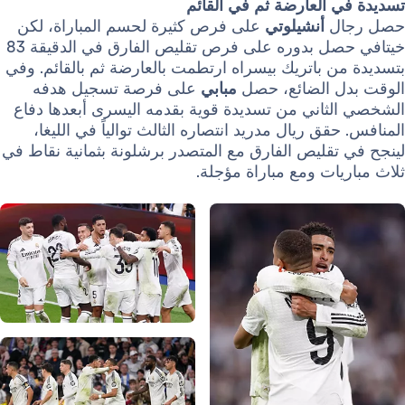
 العارضة ثم في القائم
ل
أنشيلوتي
على فرص كثيرة لحسم المباراة، لكن
خيتافي حصل بدوره على فرص تقليص الفارق في الدقيقة 83
 باتريك بيسراه ارتطمت بالعارضة ثم بالقائم. وفي
 الضائع، حصل
مبابي
على فرصة تسجيل هدفه
ثاني من تسديدة قوية بقدمه اليسرى أبعدها دفاع
قق ريال مدريد انتصاره الثالث توالياً في الليغا،
قليص الفارق مع المتصدر برشلونة بثمانية نقاط في
ات ومع مباراة مؤجلة.
صورة: Real Madrid