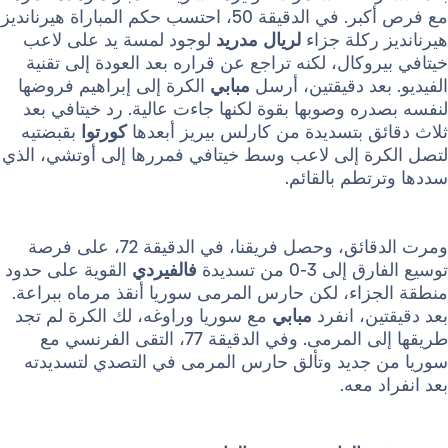
مع فرص أكبر. في الدقيقة 50، احتسب حكم المباراة هيرنانديز
ركلة جزاء
لريال مدريد
لوجود لمسة يد على لاعب
وكال، لكنه تراجع عن قراره بعد العودة إلى تقنية
عد دقيقتين، أرسل
مبابي
الكرة إلى إبراهيم فروضها
ه وصوبها بقوة لكنها جاءت عالية. رد خيتافي بعد
ق بتسديدة من كارلس بيريز أبعدها
كورتوا
بقبضتيه
ة إلى لاعب وسط خيتافي فمررها إلى أوتشي، الذي
طم بالقائم.
ومرت الدقائق، وحصل فريقنا، في الدقيقة 72، على فرصة
3-0 من تسديدة
فالفيردي
القوية على حدود
زاء، لكن حارس المرمى سوريا أنقذ مرماه ببراعة.
ن، انفرد
مبابي
مع سوريا وراوغه، لك الكرة لم تجد
طريقها إلى المرمى. وفي الدقيقة 77، التقى الفرنسي مع
جديد وتألق حارس المرمى في التصدي لتسديدته
 معه.