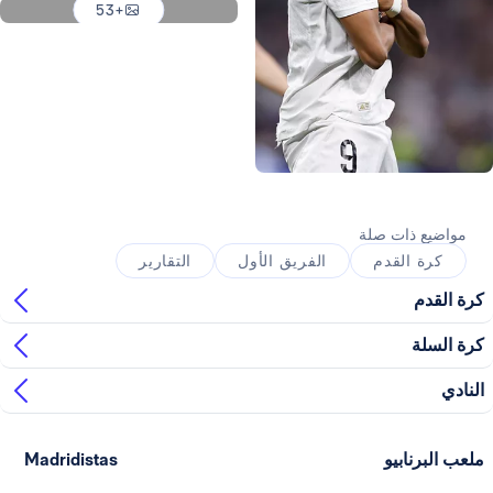
+53
صورة: Real Madrid
ذات صلة
القدم
الفريق الأول
التقارير
ابيو
Madridistas