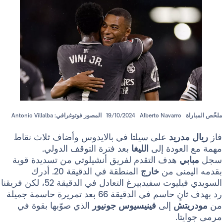
Alberto Navarro
19/10/2024
المصور فوتوغرافي: Antonio Villalba
دريد
على سيلتا في بالايدوس ​​وأضاف ثلاث نقاط
لعودة إلى
الليغا
بعد فترة التوقف الدولي.
ي
هدف التقدم لفريق أنشيلوتي من تسديدة قوية
منى من
خارج
المنطقة في الدقيقة 20. أدرك
السويدي فيليوت سفيدبيرغ التعادل في الدقيقة 52، لكن فريقنا
رد بهدف ثانٍ حاسم في الدقيقة 66 بعد تمريرة حاسمة جميلة
تش
إلى
فينيسيوس جونيور
الذي صوّبها بقوة في
ا.