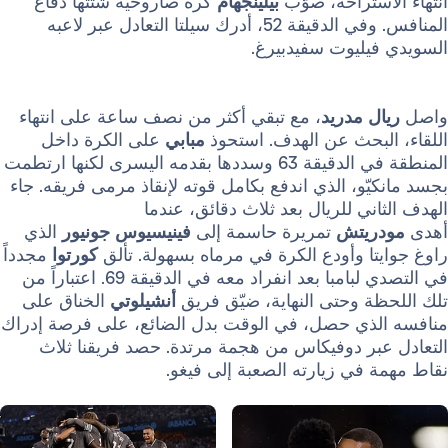
ستراحة، صوّب
بيلينجهام
كرة صاروخية شتتها دفاع
المنافس. وفي الدقيقة 52، أدرك سيلتا التعادل عبر لاعبه
يليوت سفيدبيرغ.
 مدريد
، مع تبقي أكثر من نصف ساعة على انتهاء
لبحث عن الهدف. استحوذ
مبابي
على الكرة داخل
المنطقة في الدقيقة 63 وسددها بقدمه اليسرى لكنها ارتطمت
ّو، الذي اندفع بكامل قوته لإنقاذ مرمى فريقه. جاء
ني للريال بعد ثلاث دقائق، عندما
ريتش
تمريرة حاسمة إلى
فينيسيوس جونيور
الذي
ا وأودع الكرة في مرماه بسهولة. تألق
كورتوا
مجدداً
في التصدي لبامبا بعد انفراد معه في الدقيقة 69. اعتباراً من
ة وحتى النهاية، ضيّق فريق
أنشيلوتي
الخناق على
ذي حصل، في الوقت بدل الضائع، على فرصة إدراك
بر دوفيكاس من هجمة مرتدة. حصد فريقنا ثلاث
في زيارته الصعبة إلى فيغو.