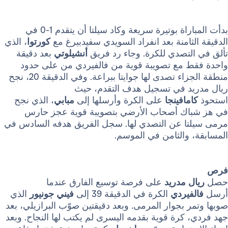
بدأت المباراة بوتيرة سريعة وكاد سيلتا أن يتقدم 1-0 في
ثامنة بعد انفراد السويدي سفيدبيرغ مع
كورتوا
، الذي
لتصدي للكرة. وجاء رد فريق
أنشيلوتي
بعد دقيقة
 مع تصويبة قوية من فالفيردي من على حدود
منطقة الجزاء تصدى لها جوايتا ببراعة. وفي الدقيقة 20، نجح
د في تسجيل هدف التقدم، حيث
مافينجا
على الكرة وأرسلها إلى
مبابي
، الذي نجح
ك أصحاب الأرضي بتصويبة قوية عجز حارس
ا عن التصدي لها. سجل الفريق هدفه السادس في
والثامن في الموسم.
 مدريد
على فرصة توسيع الفارق عندما
فيردي
الكرة في الدقيقة 39 إلى
فيني جونيور
الذي
 بجوار المرمى. وبعد دقيقتين صوّب البرازيلي، بعد
كرة قوية بقدمه اليسرى لم يكتب لها النجاح. وبعد