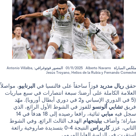
Alberto Navarro
01/11/2025
المصور فوتوغرافي: Antonio Villalba,
Jesús Troyano, Helios de la Rubia y Fer
مدريد
فوزاً ساحقاً على فالنسيا في
البرنابيو
، مواصلاً
كاملة على أرضنا: سبعة انتصارات في سبع مباريات
(5 في الدوري الإسباني و2 في دوري أبطال أوروبا). مهّد
ي ألونسو
للفوز في الشوط الأول الرائع، الذي
مبابي
ثنائية، رافعا رصيده إلى 18 هدفاً في 14
أضاف
بيلينجهام
الهدف الثالث الرائع. وفي الشوط
ز
كاريراس
النتيجة 4-0 بتسديدة صاروخية رائعة
الزاوية العليا للمرمى.