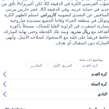
صوّب الفرنسي الكرة في الدقيقة 62، لكن أغيريزابالا تألق من
جديد في حماية عرينه. وفي الدقيقة 83، عجز حارس مرمى
ن التصدي لتصويبه
كاريراس
. استلم الظهير الكرة
منطقة الجزاء وفاجأ الجميع بتسديدة صاروخية
قرت في الزاوية العليا للشباك، مسجلاً باكورة
ريال مدريد
. ومنذ تلك اللحظة وحتى نهاية المباراة،
ا على غلته مع الاستحواذ كسلاحه الأمثل، وأنهى
دون استقبال أي هدف.
ذات صلة
القدم
الفريق الأول
التقارير