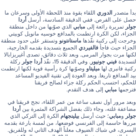
الدوري
اللقاء بقوة منذ اللحظة الأولى وسرعان ما
الفرص. ففي الدقيقة السادسة، أرسل
أردا
ة رائعة إلى
مبابي
الذي صوّبها من داخل منطقة
ن الكرة ارتطمت بالمدافع خوسيه مانويل كوبيتي
 ركنية نفّذها
ماستانتونو
وتستقر على حدود منطقة
ث فاجأ
فالفيردي
الجميع بتسديدة بقدمه الخارجية،
بجوار المرمى. وبعد ثلاث دقائق، تصدى أغيريزابالا
ني جونيور
. وفي الدقيقة 15، نفّذ
أردا
جولر
ركلة
رى لها
ميليتاو
وصوّبها كرة رأسية قوية لكنها ارتطمت
 تاريغا. وبعد العودة إلى تقنية الفيديو المساعد
تسب الحكم ركلة جزاء لصالح فريقنا
ابي
إلى هدف التقدم.
 أول نصف ساعة من عمر اللقاء، نجح فريقنا في
ته، وجاء ذلك بفضل الشراكة المثمرة بين
أردا
بي
؛ حيث أرسل
بيلينجهام
الكرة إلى التركي الذي
مة إلى الفرنسي فوضعها، من لمسة بارعة بقدمه
 شباك الضيوف معلناً الهدف الثاني له وللفريق.