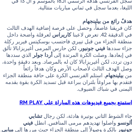
سجل الفرنسي هدفه الرسمي الـ18 بالموسم و ال 13 في
دما سجل في ثماني مباريات متتالية.
من بيلينجهام
ا عاصفاً، وحصل على فرصة إضافية الهدف الثالث
عبنا
كاريراس
لعرقلة واضحة داخل
زاء من قبل تييري فاحتسب بوسكيتس فيرير ركلة
ها
فيني جونيور
، لكن حارس المرمى أغيريزابالا تألق
. وصلت الكرة المرتدة إلى
أردا جولر
الذي سددها
لكن أغيريزابالا كان له بالمرصاد. وبعد دقيقةٍ واحدة،
الثالث لأصحاب الأرض وكان هدفاً رائعاً
ام
. استلم الفرنسي الكرة على حافة منطقة الجزاء
مراوغاً بلتران ببراعة قبل تسديد الكرة بقوة بقدمه
 شباك الضيوف.
ع فيديوهات هذه المباراة على RM PLAY
الثاني بوتيرة هادئة، لكن رجال
تشابي
لوا تهديدهم مرمى المنافس. انطل
فيني
كرة وصولاً إلى منطقة الجزاء حيث مررها إلى
مبابي
.