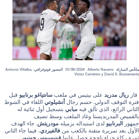
Alberto Navarro
01/09/2024
المصور فوتوغرافي: Antonio Villalba,
Víctor Carretero y David
مدريد
على بيتيس في ملعب
سانتياغو برنابيو
قبل
قف الدولي. حسم رجال
أنشيلوتي
اللقاء في الشوط
ئع، الذي تألق فيه
مبابي
بتسجيل أول ثنائية له
لمدريديستا وغاد الملعب وسط تصيف
نابيو
لدى استبداله بزميله
مودريتش
. جاء الهدف
تمريرة متقنة بالكعب من
فالفيردي
، فيما جاء الثاني
 جزاء ناجحة حصل عليها
فينيسيوس جونيور
.