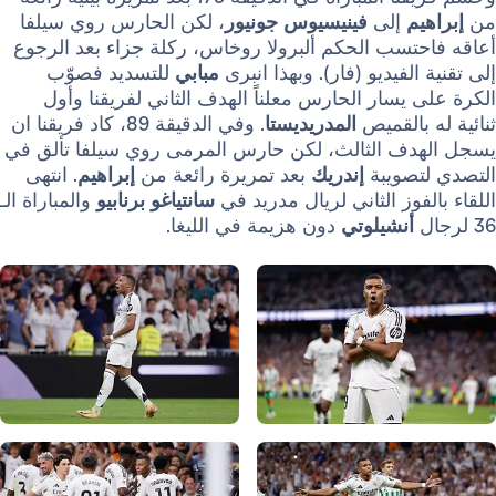
م
إلى
فينيسيوس جونيور
، لكن الحارس روي سيلفا
تسب الحكم ألبرولا روخاس، ركلة جزاء بعد الرجوع
لفيديو (فار). وبهذا انبرى
مبابي
للتسديد فصوّب
يسار الحارس معلناً الهدف الثاني لفريقنا وأول
بالقميص
المدريديستا
. وفي الدقيقة 89، كاد فريقنا ان
ف الثالث، لكن حارس المرمى روي سيلفا تألق في
صويبة
إندريك
بعد تمريرة رائعة من
إبراهيم
. انتهى
فوز الثاني لريال مدريد في
سانتياغو
برنابيو
والمباراة الـ
أنشيلوتي
دون هزيمة في الليغا.
صورة: Real Madrid