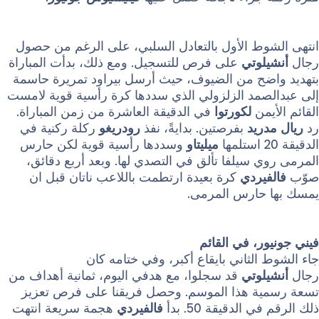
وط الأول بالتعادل السلبي، على الرغم من حصول
لوتي
على فرص للتسجيل. ومع ذلك، بدأت المباراة
ضح من الضيوف، حيث أرسل بيراود تمريرة حاسمة
صمد الزلزولي الذي سددها كرة رأسية قوية لامست
يمن
لكورتوا
في الدقيقة العاشرة من زمن المباراة.
ريد
بفرصتين. بدايةً، نفذ
رودريغو
ركلة ركنية في
ميليتاو
وسددها رأسية قوية لكن حارس
 سيلفا تألق في التصدي لها. وبعد أربع دقائق،
يردي
كرة بعيدة ارتطمت باللاعب ناتان قبل ان
حارس المرمى.
ر، في القائم
الثاني بايقاع أكبر، وفي ختامه كان
لوتي
قد سجلوا، مع هدفي اليوم، ثمانية أهداف من
ة هذا الموسم. وحصل فريقنا على فرص تعزيز
الدقيقة 50. بدأ
فالفيردي
هجمة سريعة انتهت