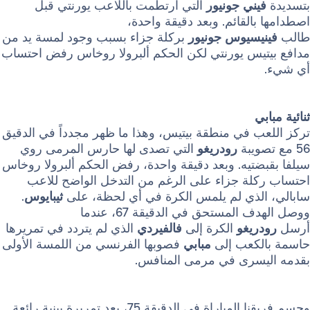
ني جونيور
التي ارتطمت باللاعب يورنتي قبل
القائم. وبعد دقيقة واحدة،
يسيوس
جونيور
بركلة جزاء بسبب وجود لمسة يد من
يس يورنتي لكن الحكم ألبرولا روخاس رفض احتساب
ي
ب في منطقة بيتيس، وهذا ما ظهر مجدداً في الدقيق
رودريغو
التي تصدى لها حارس المرمى روي
تيه. وبعد دقيقة واحدة، رفض الحكم ألبرولا روخاس
لة جزاء على الرغم من التدخل الواضح للاعب
لذي لم يلمس الكرة في أي لحظة، على
ثيبايوس
.
ووصل الهدف المستحق في الدقيقة 67، عندما
ريغو
الكرة إلى
فالفيردي
الذي لم يتردد في تمريرها
كعب إلى
مبابي
فصوبها الفرنسي من اللمسة الأولى
سرى في مرمى المنافس.
وحسم فريقنا المباراة في الدقيقة 75، بعد تمريرة بينية رائعة