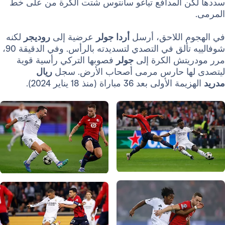
 المدافع تياغو سانتوس شتت الكرة من على خط
 اللاحق، أرسل
أردا جولر
عرضية إلى
روديجر
لكنه
شوفالييه تألق في التصدي لتسديدته بالرأس. وفي الدقيقة 90،
تش الكرة إلى
جولر
فصوبها التركي رأسية قوية
ها حارس مرمى أصحاب الأرض. سجل
ريال
ولى بعد 36 مباراة (منذ 18 يناير 2024).
صورة: Real Madrid