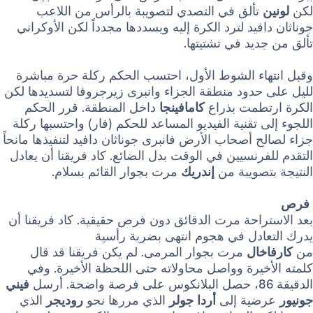
تألق في التصدي لتصويبة بالرأس من اللاعب
فيد لترد الكرة إليه ويسددها مجدداً لكن الأوكراني
يد في تشتيتها.
اء الشوط الأول، احتسب الحكم ركلة حرة مباشرة
حدود منطقة الجزاء وانبرى زيرجروفا لتسديدها لكن
طمت بذراع
كامافينجا
داخل المنطقة. قرر الحكم
 تقنية الفيديو المساعد للحكم (فار) واحتسبها ركلة
 أصحاب الأرض فانبرى جوناثان دافيد لتنفيذها مانحاً
رنسيين في الوقت بدل الضائع. كاد فريقنا أن يعادل
صويبة من
إندريك
مرت بجوار القائم بسلام.
احة مرت الدقائق دون فرص حقيقية. كاد فريقنا أن
ادل في هجوم انتهى بضربة رأسية
ال
مرت بجوار المرمى. لم يكن فريقنا قد قال
يرة وواصل محاولاته حتى اللحظة الأخيرة. وفي
فيني
ية إلى
أردا جولر
الذي مررها نحو
روديجر
الذي