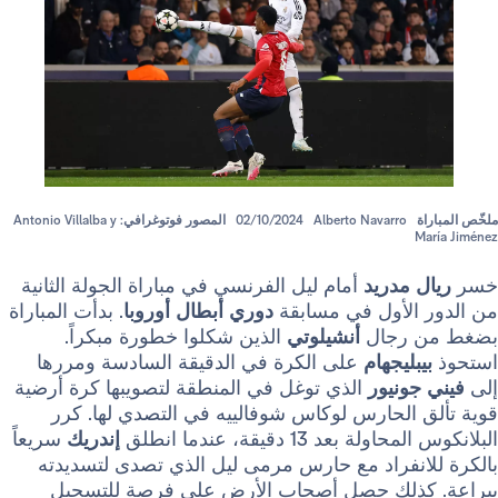
Alberto Navarro
02/10/2024
المصور فوتوغرافي: Antonio Villalba y
 مدريد
أمام ليل الفرنسي في مباراة الجولة الثانية
الأول في مسابقة
دوري أبطال أوروبا
. بدأت المباراة
 رجال
أنشيلوتي
الذين شكلوا خطورة مبكراً.
بليجهام
على الكرة في الدقيقة السادسة ومررها
ونيور
الذي توغل في المنطقة لتصويبها كرة أرضية
 الحارس لوكاس شوفالييه في التصدي لها. كرر
بعد 13 دقيقة، عندما انطلق
إندريك
سريعاً
انفراد مع حارس مرمى ليل الذي تصدى لتسديدته
ذلك حصل أصحاب الأرض على فرصة للتسجيل