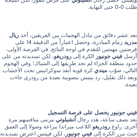
قائق من تبادل الهجمات بين الفريقين، أخذ
ريال
زمام المبادرة، وحصل اعتباراً من الدقيقة 14 على
تين للتقدم في لوحة النتائج. في الفرصة الأولى،
 جونيور
الكرة إلى
رودريغو
، لكن تسديدته من على
ة الجزاء لم تجد طريقها إلى الشباك؛ وفي الهجوم
وّب
ميندي
كرة قوية أنقذ سوكراتيس تحت الأخشاب.
بقليل، رد بيتيس بتصويبة بعيدة من رودري جاءت
ور يحصل على فرصة التسجيل
ساعة، هدد رجال
أنشيلوتي
مرمى منافسهم مرة
غ
رودريغو
اللاعب ميراندا ببراعة وصولا إلى العمق
لكرة إلى
فيني
جونيور
، لكن فييتس اعترض تسديدته