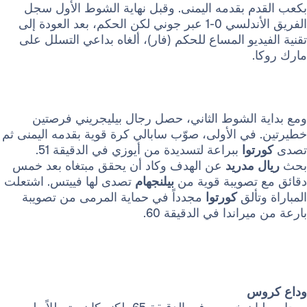
م بقدمه اليمنى. وقبل نهاية الشوط الأول سجل
الفريق الأندلسي 0-1 عبر جوني لكن الحكم، بعد العودة إلى
ديو المساع للحكم (فار)، ألغاه بداعي التسلل على
.
 الشوط الثاني، حصل رجال بيليجريني فرصتين
ي الأولى، صوّب سابالي كرة قوية بقدمه اليمنى ثم
توا
ببراعة لتسديدة من أيوزي في الدقيقة 51.
مدريد
عن الهدف وكاد أن يحقق مبتغاه بعد خمس
تصويبة قوية من
بيلنجهام
تصدى لها فييتس. اشتعلت
تألق
كورتوا
مجدداً في حماية المرمى من تصويبة
راندا في الدقيقة 60.
س