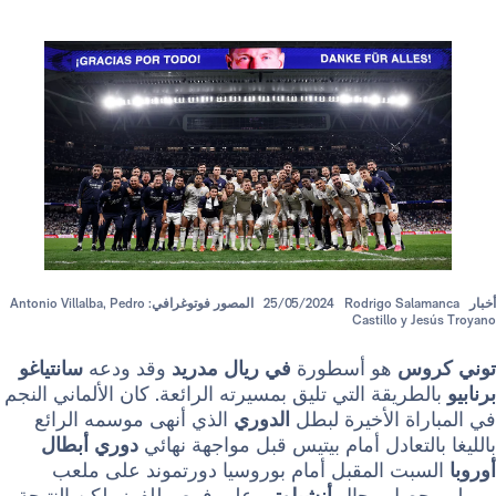
Rodrigo Sa
25/05/2024
المصور فوتوغرافي: Antonio Villalba, Pedro
Castillo y
س
هو أسطورة
في ريال مدريد
وقد ودعه
سانتياغو
ريقة التي تليق بمسيرته الرائعة. كان الألماني النجم
ة الأخيرة لبطل
الدوري
الذي أنهى موسمه الرائع
لتعادل أمام بيتيس قبل مواجهة نهائي
دوري أبطال
ت المقبل أمام بوروسيا دورتموند على ملعب
حصل رجال
أنشيلوتي
على فرص للفوز، لكن النتيجة