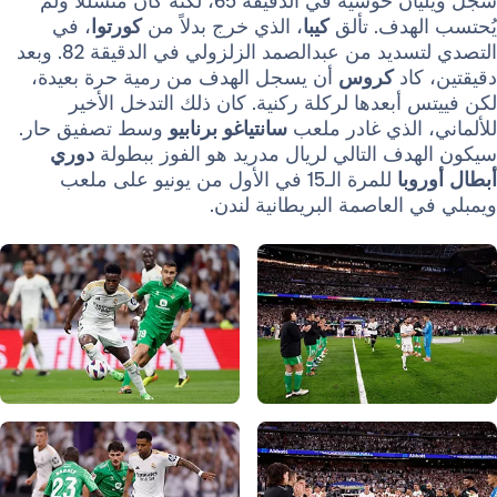
سجل ويليان خوسيه في الدقيقة 65، لكنه كان متسللاً ولم
هدف. تألق
كيبا
، الذي خرج بدلاً من
كورتوا
، في
التصدي لتسديد من عبدالصمد الزلزولي في الدقيقة 82. وبعد
اد
كروس
أن يسجل الهدف من رمية حرة بعيدة،
أبعدها لركلة ركنية. كان ذلك التدخل الأخير
الذي غادر ملعب
سانتياغو
برنابيو
وسط تصفيق حار.
ف التالي لريال مدريد هو الفوز ببطولة
دوري
با
للمرة الـ15 في الأول من يونيو على ملعب
العاصمة البريطانية لندن.
صورة: Real Madrid