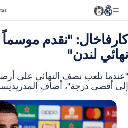
stas
كارفاخال: "نقدم موسماً را
نهائي لندن"
"عندما تلعب نصف النهائي على أرضك،
إلى أقصى درجة"، أضاف المدريديستا