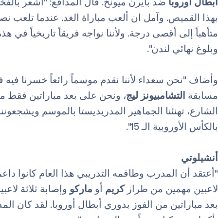
أبطال أوروبا
ضد بايرن ميونخ. قال المدافع: "أشعر بالفخر 
بهذا القميص. وآمل ان ألعب مباراة الغد. عندما تلعب ن
متأهباً إلى أقصى درجة. ولأننا نواجه فريقاً تاريخياً في هذ
وبلوغ نهائي لندن".
وأضاف "نحن سعداء لأننا نقدم موسماً رائعاً خسرنا فيه 
مسابقة
التشامبيونز ليج
، ونحن على بعد مباراتين فقط من
الشارع، تهنئنا الجماهير المدريديستا بالموسم ويشجعوننا 
بالكأس الأوروبية الـ 15".
أنشيلوتي
"أعتقد أن المدرب وطاقمه التدريبي هذا العام كانوا داعم
لاعبين مهمين من طراز
كريم
أو
ماركو
وإصابة ثلاثة لاعبي
بعد مباراتين من الفوز بدوري أبطال أوروبا. لقد كان المد