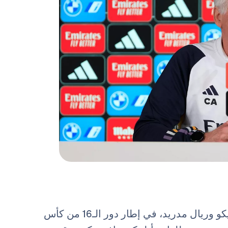
مؤتمراً صحفياً قبل المباراة بين أتلتيكو وريال مدريد، في إطار دور الـ16 من كأس