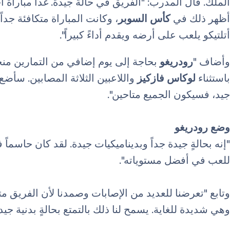
الملك. قال المدرب: "الفريق في حالة جيدة. غداً مباراة أ
أظهر ذلك في
كأس
السوبر
، وكانت المباراة متكافئة جداً.
أتلتيكو يلعب على أرضه ويقدم أداءً كبيراً".
وأضاف "
رودريغو
بحاجة إلى يوم إضافي من التمارين منخف
باستثناء
لوكاس فازكيز
واللاعبين الثلاثة المصابين. سأ
جيد، فسيكون الجميع متاحين".
وضع رودريغو
"إنه بحالةٍ جيدة جداً وبديناميكيات جيدة. لقد كان حاسماً 
للعب في أفضل مستوياته".
وتابع "تعرضنا للعديد من الإصابات وصمدنا لأن الفريق مت
وهي شديدة للغاية. يسمح لنا ذلك بالتمتع بحالةٍ بدنية جيدة