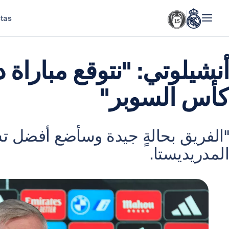
stas
أنشيلوتي: "نتوقع مباراة د
كأس السوبر"
"الفريق بحالةٍ جيدة وسأضع أفضل 
المدريديستا.