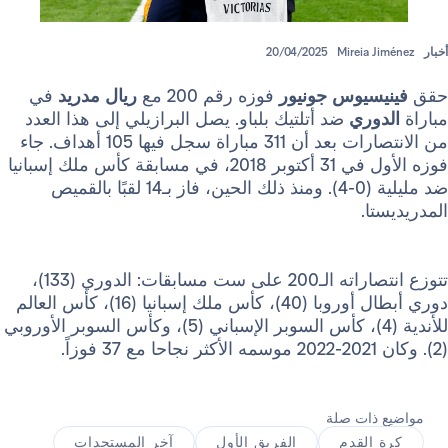
20/04/2025
Mireia 
سيوس جونيور
فوزه رقم 200 مع
ريال مدريد
في
وري
ضد أتلتيك بلباو. يصل البرازيلي إلى هذا العدد
من الانتصارات بعد أن 311 مباراة سجل فيها 105 أهداف. جاء
فوزه الأول في 31 أكتوبر 2018، في مسابقة كأس ملك إسبانيا
ضد مليلية (0-4). ومنذ ذلك الحين، فاز بـ14 لقبًا بالقميص
ا.
تتوزع انتصاراته الـ200 على ست مسابقات: الدوري (133)،
دوري أبطال أوروبا (40)، كأس ملك إسبانيا (16)، كأس العالم
للأندية (4)، كأس السوبر الإسباني (5)، وكأس السوبر الأوروبي
ذات صلة
القدم
الفريق الأول
آخر المستجدات