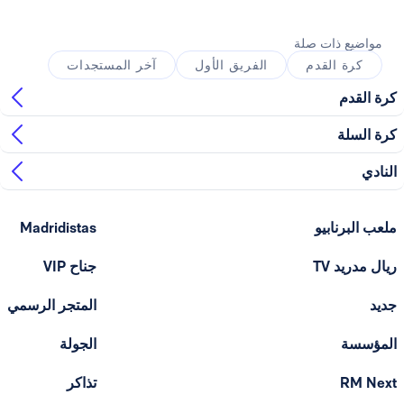
ذات صلة
القدم
الفريق الأول
آخر المستجدات
ابيو
Madridistas
T
جناح VIP
المتجر الرسمي
الجولة
تذاكر