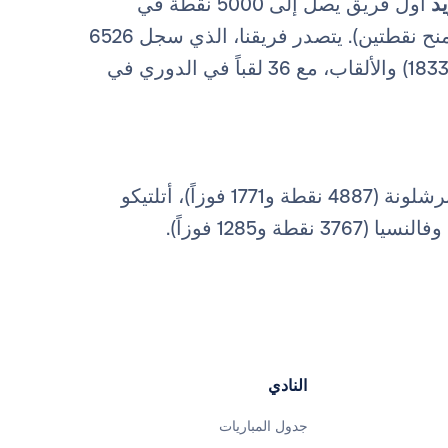
د
أول فريق يصل إلى 5000 نقطة في
(حتى موسم 1995-1996، كانت الانتصارات تمنح نقطتين). يتصدر فريقنا، الذي سجل 6526
هدفاً، أيضاً تصنيف المباريات التي فاز بها في المسابقة (1833) والألقاب، مع 36 لقباً في الدوري في
في التصنيف التاريخي للبطولة كل من برشلونة (4887 نقطة و1771 فوزاً)، أتلتيكو
النادي
جدول المباريات