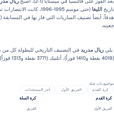
بعد الفوز على فالنسيا في ميستايا (1-2)، أصبح
ريال مدري
تاريخ
الليغا
جعبته.
يلي
ريال مدريد
(4018 نقطة و1410 فوزاً)، أتلتيك (3771 نقطة و1313 فوزاً) وفالنسيا (3767 نقطة و1285 فوزاً).
مواضيع ذات صلة
كرة القدم
الفريق الأول
آخر المستجدات
كرة القدم
كرة السلة
الفريق الأول
الفريق