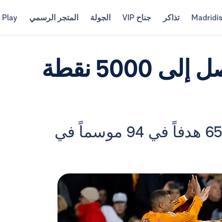
Madridi
تذاكر
جناح VIP
الجولة
المتجر الرسمي
 Play
ريال مدريد، أول فريق يصل إلى 5000 نقطة
حقق فريقنا 1833 انتصاراً وسجل 6526 هدفاً في 94 موسماً في