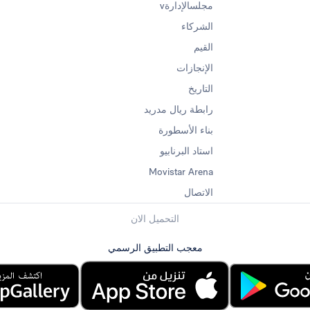
مجلسالإدارةv
الشركاء
القيم
الإنجازات
التاريخ
رابطة ريال مدريد
بناء الأسطورة
استاد البرنابيو
Movistar Arena
الاتصال
التحميل الان
معجب التطبيق الرسمي