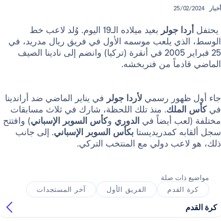
25/
ا جولر
بعيد ميلاده الـ19 اليوم. وُلد لاعب خط
ذي يلعب موسمه الأول في فريق ريال مدريد، في
25 فبراير 2005 في أنقرة (تركيا) وانضم إلى نادينا الصيف
دماً من فنربخشه.
ظهور رسمي
لأردا جولر
في يناير الماضي ضد أراندينا
لملك
. منذ تلك اللحظة، شارك في ثلاث مسابقات
عب أيضاً في
الدوري
و
كأس السوبر الإسباني
) وافتتح
ه كمدريديستا
بكأس السوبر الإسباني
. إلى جانب
اعب دولي مع المنتخب التركي.
ذات صلة
القدم
الفريق الأول
آخر المستجدات