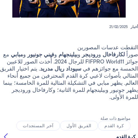
21/
دسات المصورين
فاخال
و
روديجر
و
بيلينجهام
و
فيني جونيور
و
مبابي
مع
جوائز FIFPRO World11 للرجال 2024. أُخذت الصور للاعبين
ع جوائزهم في
سيوداد ريال مدريد
. يتم اختيار الفريق
صوات لاعبي كرة القدم المحترفين من جميع أنحاء
هر مبابي في التشكيلة المثالية للمرة الخامسة؛ بينما
ر وبيلينجهام للمرة الثانية؛ وكارفاخال وروديجر
ى.
ذات صلة
القدم
الفريق الأول
آخر المستجدات