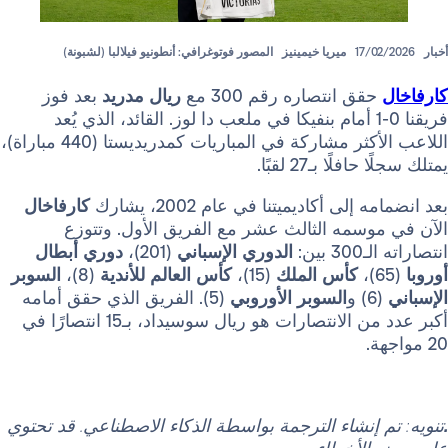
17/
ميريا خيمينيز
المصور فوتوغرافي: أنطونيو فيلالبا (لشبونة)
قق انتصاره رقم 300 مع
ريال مدريد
بعد فوز
فريقنا 0-1 أمام بنفيكا في ملعب دا لوز. القائد، الذي يُعد
اللاعب الأكثر مشاركة في المباريات كمدريديستا (440 مباراة)،
ًا بـ27 لقبًا.
لى أكاديميتنا في عام 2002، يشارك
كارفاخال
وسمه الثالث عشر مع الفريق الأول. وتتوزع
ين:
الدوري الإسباني
(201)،
دوري أبطال
كأس الملك
(15)،
كأس العالم للأندية
(8)،
السوبر
السوبر الأوروبي
(5). الفريق الذي حقق أمامه
أكبر عدد من الانتصارات هو ريال سوسيداد، بـ15 انتصارًا في
 إنشاء الترجمة بواسطة الذكاء الاصطناعي. قد تحتوي