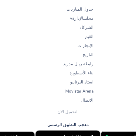
جدول المباريات
مجلسالإدارةv
الشركاء
القيم
الإنجازات
التاريخ
رابطة ريال مدريد
بناء الأسطورة
استاد البرنابيو
Movistar Arena
الاتصال
التحميل الان
معجب التطبيق الرسمي