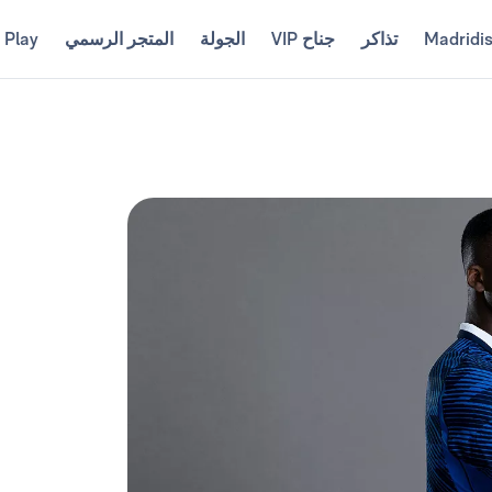
Madridi
تذاكر
جناح VIP
الجولة
المتجر الرسمي
 Play