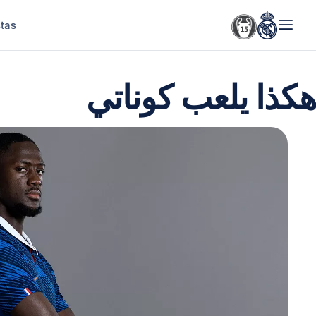
stas
هكذا يلعب كوناتي