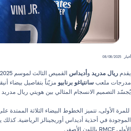
أخبار
08/08/2025
يقدم
ريال مدريد
و
أديداس
مدرجات ملعب
سانتياغو برنابيو
مزيّناً بتفاصيل بيضاء أن
يُجسّد التصميم الانسجام المثالي بين هويتي ريال مدريد 
للمرة الأولى، تتميز الخطوط البيضاء الثلاثة الممتدة ع
الموجودة في أحذية أديداس أوريجينالز الرياضية. كذلك
الأولى RMCF باللون الأصفر.