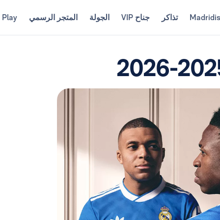
Madridi
تذاكر
جناح VIP
الجولة
المتجر الرسمي
 Play