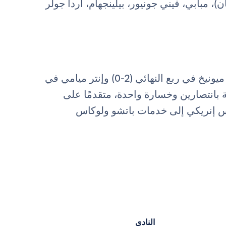
 مبابي، فيني جونيور، بيلينجهام، أردا جولر
يصل الفريق الفرنسي إلى المباراة بعد فوزه على بايرن ميونيخ في ربع النهائي (2-0) وإنتر ميامي في
ة الثانية بانتصارين وخسارة واحدة، متقدمًا على
ويس إنريكي إلى خدمات باتشو ولوكاس
النادي