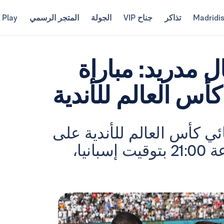
Madridi
تذاكر
جناح VIP
الجولة
المتجر الرسمي
 Play
 مدريد: مباراة
س العالم للأندية
 كأس العالم للأندية على
ملعب ميتلايف في نيوجيرسي (الساعة 21:00 بتوقيت إسبانيا،