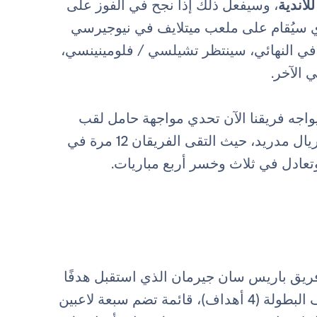
لأندية
، وسيفعل ذلك إذا نجح في الفوز على
ي سيُقام على ملعب ميتلايف في نيوجيرسي
، 15:00 بالتوقيت المحلي). في النهائي، سينتظر تشيلسي / فلومينينسي،
الآخر.
يواجه فريقنا الآن تحدي مواجهة حامل لقب
دوري أبطال أوروبا. ترجح نتائج المواجهات السابقة كفة ريال مدريد، حيث التقى الفريقان 12 مرة في
عادل في ثلاث وخسر أربع مباريات.
فريق باريس سان جيرمان الذي استقبل هدفًا
واحدًا فقط في كأس العالم للأندية. يتصدر غونزالو، هداف البطولة (4 أهداف)، قائمة تضم سبعة لاعبين