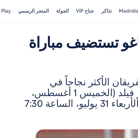
Madridi
تذاكر
جناح VIP
الجولة
المتجر الرسمي
 Play
اغو تستضيف مباراة
 مدريد (15) وميلانو (7)، الفريقان الأكثر نجاحاً في
المسابقة القارية الأغلى، في سولجر فيلد (الخميس 1 أغسطس،
الساعة 2:30 صباحاً بتوقيت إسبانيا؛ الأربعاء 31 يوليو، الساعة 7:30