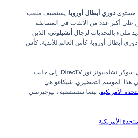
ى مستوى
دوري أبطال أوروبا
. يستضيف ملعب
ن على أكبر عدد من الألقاب في المسابقة
أنشيلوتي
، الذين
ي أبطال أوروبا، كأس العالم للأندية، كأس
عدداً من أفضل الفرق في أوروبا في سوكر تشامبيونز تور DirecTV. إلى جانب
ي هذا الموسم التحضيري. شيكاغو هي
، بينما ستستضيف نيوجيرسي