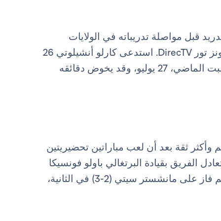
يد قبل مواصلة تدريباته في الولايات
المتحدة الأمريكية استعداداً للمباريات في سوكر تشامبيونز تور DirecTV. استدعى كارلو أنشيلوتي 26
يوم السبت الماضي، 27 يوليو، وقد يخوض دقائقه
م وأكثر ثقة بعد أن لعب مباراتين تحضيريتين
ادل الفريق بقيادة البرتغالي باولو فونسيكا
في أول ظهور له أمام رابيد فيينا (1-1) بهدف فلورينزي، ثم فاز على مانشستر سيتي (2-3) في الثانية،