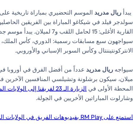
يبدأ
ريال مدريد
الموسم التحضيري بمباراة تاريخية عل
سولدجر فيلد في شيكاغو المباراة بين الفريقين الحاصلي
القارية الأغلى: 15 لحامل اللقب و7 لميلان. يبدأ موسم جديد مليء بالتحديات لرجال
سيواجهون سبع مسابقات رسمية: الدوري، كأس الملك، دور
الانتركونتيننتال وكأس السوبر الإسباني والأوروبي.
سيواجه
ريال مدريد
ميلان، سيكون برشلونة وتشيلسي المنافسين الآخرين ف
المحطة الأولى في
الزيارة الـ 23 لفريقنا إلى الولايات المتحدة الأمريكية
وشارلوت المباراتين الأخريين في الجولة.
استمتع على RM Play بفيديوهات الفريق في الولايات المتحدة الأمريكية