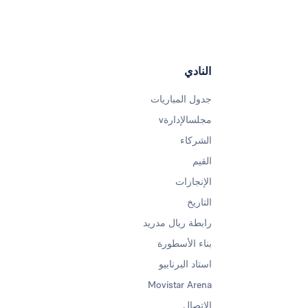
النادي
جدول المباريات
مجلسالإدارةv
الشركاء
القيم
الإنجازات
التاريخ
رابطة ريال مدريد
بناء الأسطورة
استاد البرنابيو
Movistar Arena
الاتصال