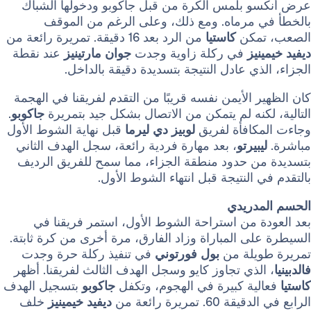
 بلمس الكرة من قبل جاكوبو ودخولها الشباك
 مرماه. ومع ذلك، وعلى الرغم من الموقف
مكن
كاستيا
من الرد بعد 16 دقيقة. تمريرة رائعة من
يز
في ركلة زاوية وجدت
جوان مارتينيز
عند نقطة
ذي عادل النتيجة بتسديدة دقيقة بالداخل.
 الأيمن نفسه قريبًا من التقدم لفريقنا في الهجمة
كنه لم يتمكن من الاتصال بشكل جيد بتمريرة
جاكوبو
.
كافأة لفريق
لوبيز دي ليرما
قبل نهاية الشوط الأول
بيرتو
، بعد مهارة فردية رائعة، سجل الهدف الثاني
ن حدود منطقة الجزاء، مما سمح للفريق الرديف
 النتيجة قبل انتهاء الشوط الأول.
دريدي
ة من استراحة الشوط الأول، استمر فريقنا في
ى المباراة وزاد الفارق، مرة أخرى من كرة ثابتة.
يلة من
بول فورتوني
في تنفيذ ركلة حرة وجدت
لذي تجاوز كايو وسجل الهدف الثالث لفريقنا. أظهر
ية كبيرة في الهجوم، وتكفل
جاكوبو
بتسجيل الهدف
 تمريرة رائعة من
ديفيد خيمينيز
خلف