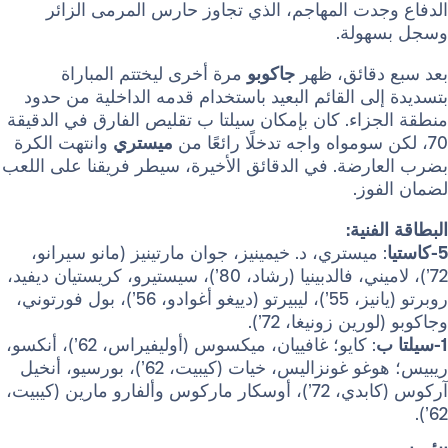
دت المهاجم، الذي تجاوز حارس المرمى الزائر
ولة.
قائق، ظهر
جاكوبو
مرة أخرى ليختتم المباراة
ى القائم البعيد باستخدام قدمه الداخلية من حدود
اء. كان بإمكان سيلتا ب تقليص الفارق في الدقيقة
ميستري
وانتهت الكرة
رضة. في الدقائق الأخيرة، سيطر فريقنا على اللعب
ز.
نية:
ميستري، د. خيمينيز، جوان مارتينيز (مانو سيرانو،
72’)، لاميني، فالدبينيا (رشاد، 80’)، سيستيرو، كريستيان ديفيد،
روبرتو (يانيز، 55’)، ليبيرتو (دييغو أغوادو، 56’)، بول فورتوني،
ين زونيغا، 72’).
: كايو؛ غافييان، ميكسوس (أوليفيراس، 62’)، أنكسو،
ريبيس؛ هوغو غونزاليس، خيات (كيبيت، 62’)، بورسيو، أنخيل
آركوس (كابدي، 72’)، أوسكار ماركوس وألفارو مارين (كيبيت،