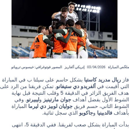
03/04/2026
إنريكي ألفاريز
المصور فوتوغرافي: خيسوس ترويانو
دريد كاستيا
بشكل حاسم على سيلتا ب في المباراة
ت في
ألفريدو دي ستيفانو
. تمكن فريقنا من الرد على
هدف الفريق الزائر في الدقيقة 5 وقلب النتيجة قبل نهاية
أول بفضل أهداف
جوان مارتينيز
و
ليبيرتو
. وفي
اني، حسم فريق
جوليان لوبيز دي ليرما
المباراة
دبينيا
و
جاكوبو
الذي سجل ثنائية.
بدأت المباراة بشكل صعب لفريقنا. ففي الدقيقة 5، انتهى