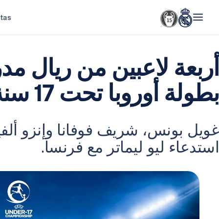
stas
أربعة لاعبين من ريال م
بطولة أوروبا تحت 17 سنة في إستونيا
غويل بونس، شريف فوفانا وإنزو ألفي
استدعاء ليو ليماتر مع فرنسا.