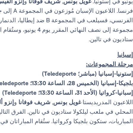
يونيو في إستونيا.
غويل بونس
,
شريف فوفانا
و
إنزو ألفي
فرنسا. اللا
الفرنسي، فسيلعب في المجموعة
مجموعة إلى نصف النهائي الم
ستاديون في تالين.
إسبانيا
مرحلة المجموعات:
إستونيا-إسبانيا (مباشر؛ Teledeporte)
بلجيكا-إسبانيا (الخميس 28، الساعة 13:30؛ Teledeporte)
إسبانيا-كرواتيا (الأحد 31، الساعة 13:30؛ Teledeporte)
اللاعبون المدريديستا
غويل بونس
,
شريف فوفانا
و
إنزو أ
المحلي في ملعب ليلكولا ستاديون في تالين. الفرق التالي
المباريات، ستكون بلجيكا وكرواتيا. ستُقام المباراتان ف