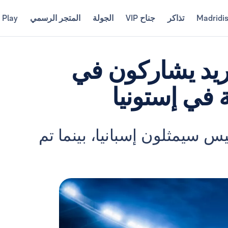
Madridi
تذاكر
جناح VIP
الجولة
المتجر الرسمي
 Play
دريد يشاركون في
س سيمثلون إسبانيا، بينما تم