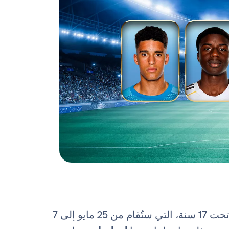
سيشارك أربعة لاعبين من ريال مدريد في بطولة أوروبا تحت 17 سنة، التي ستُقام من 25 مايو إلى 7