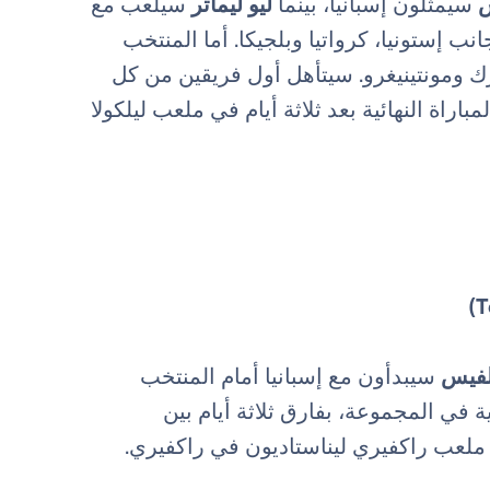
س
سيمثلون إسبانيا، بينما
ليو ليماتر
سيلعب مع
عبون الإسبان مُوزعون في المجموعة A إلى جانب إستونيا، كرواتيا وبلجيكا. أما المنتخب
 B ضد إيطاليا، الدنمارك ومونتينيغرو. سيتأهل أول فريقين من كل
قرر يوم 4 يونيو، وستُقام المباراة النهائية بعد ثلاثة أيام في ملعب ليلكولا
لفيس
سيبدأون مع إسبانيا أمام المنتخب
ة في المجموعة، بفارق ثلاثة أيام بين
ي ملعب راكفيري ليناستاديون في راكفيري.