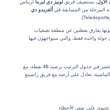
الأول.
يستضيف فريق
لوبيز دي ليرما
أريناس
ذه المرحلة من المسابقة في
ألفريدو دي
ونها بفارق نقطتين عن منطقة تصفيات
قي جولة واحدة فقط، والتي سيواجهون فيها
من جهته، يدخل منافسنا المباراة وهو في المركز الثاني عشر في جدول الترتيب برصيد 48 نقطة، مع
ت و16 هزيمة. في الجولة الماضية، تعادل على أرضه مع فريق راسينغ
د تحتوي على بعض الأخطاء