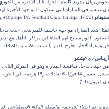
يخوض
ريال مدريد كاستيا
الجولة قبل الأخيرة من
الدوري 
دي غيتشو في المباراة التي ستكون المواجهة الأخيرة له
ستيفانو
(17:00؛ Orange TV، Football Club، LaLiga+ وTeledeporte).
تمثل هذه المباراة مواجهة حاسمة للميرينجي، حيث يدخل
الصعود. الفوز سيتيح لهم البقاء في مراكز التأهل مع تب
فريق غوادالاخارا خارج الديار (السبت، 23 مايو؛ 18:30).
أريناس دي غيتشو
سجل يتضمن 14 فوزًا، 6 تعادلا
دي فيرول (1-1).
.
تنويه: تم إنشاء الترجمة بواسطة الذكاء الاصطناعي. ق