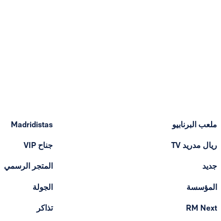
ملعب البرنابيو
Madridistas
ريال مدريد TV
جناح VIP
جديد
المتجر الرسمي
المؤسسة
الجولة
RM Next
تذاكر