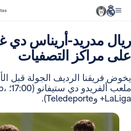
stas
ريال مدريد-أريناس دي غي
على مراكز التصفيات
يخوض فريقنا الرديف الجولة قبل الأ
ملعب
LaLiga+ وTeledeporte).