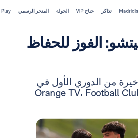
Madridi
تذاكر
جناح VIP
الجولة
المتجر الرسمي
 Play
تشو: الفوز للحفاظ
خيرة من الدوري الأول في
 ألفريدو دي ستيفانو (17:00؛ Orange TV، Football Club،